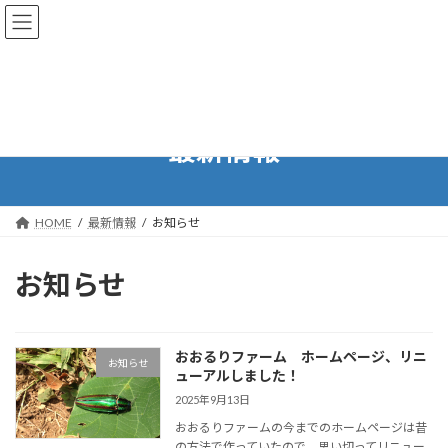
コ
ナ
ン
ビ
テ
ゲ
ン
ー
ツ
シ
へ
ョ
ス
ン
最新情報
キ
に
ッ
移
プ
動
HOME
最新情報
お知らせ
お知らせ
おおるりファーム ホームページ、リニ
お知らせ
ューアルしました！
2025年9月13日
おおるりファームの今までのホームページは昔
の方法で作っていたので、思い切ってリニュー