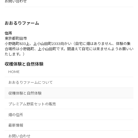
お問い合わせ
おおるりファーム
住所
東京都町田市
小野路町833上、上小山田町2333向かい（自宅に畑はありません、体験の集
合場所は小野路町、上小山田町です。間違えて自宅には来ませんようお願いい
たします。）
収穫体験と自然体験
HOME
おおるりファームについて
収穫体験と自然体験
プレミアム野菜セットの販売
畑の住所
最新情報
お問い合わせ