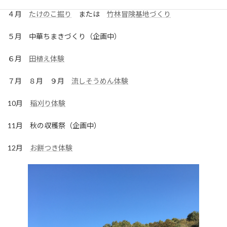
４月
たけのこ掘り
または
竹林冒険基地づくり
５月 中華ちまきづくり（企画中）
６月
田植え体験
７月 ８月 ９月
流しそうめん体験
10月
稲刈り体験
11月 秋の収穫祭（企画中）
12月
お餅つき体験