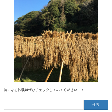
気になる体験はぜひチェックしてみてください！！
検
索: